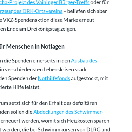
cha-Projekt des Vaihinger Bürger-Treffs
oder für
rzeug des DRK-Ortsvereins
– beliefen sich aber
die VKZ-Spendenaktion diese Marke erneut
llen Ende am Dreikönigstag zeigen.
für Menschen in Notlagen
en die Spenden einerseits in den
Ausbau des
in verschiedensten Lebenskrisen stark
 den Spenden der
Nothilfefonds
aufgestockt, mit
rte Hilfe leistet.
m setzt sich für den Erhalt des defizitären
nden sollen die
Abdeckungen des Schwimmer-
erneuert werden, womit sich Heizkosten sparen
t werden, die bei Schwimmkursen von DLRG und