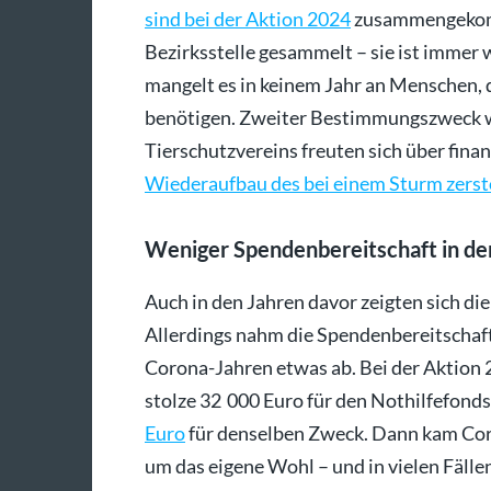
sind bei der Aktion 2024
zusammengekomm
Bezirksstelle gesammelt – sie ist immer
mangelt es in keinem Jahr an Menschen, 
benötigen. Zweiter Bestimmungszweck wa
Tierschutzvereins freuten sich über fina
Wiederaufbau des bei einem Sturm zers
Weniger Spendenbereitschaft in de
Auch in den Jahren davor zeigten sich di
Allerdings nahm die Spendenbereitschaft 
Corona-Jahren etwas ab. Bei der Aktion 
stolze 32 000 Euro für den Nothilfefond
Euro
für denselben Zweck. Dann kam Cor
um das eigene Wohl – und in vielen Fälle