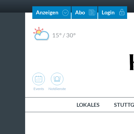
Anzeigen
Abo
Login
15°
/
30°
Events
Notdienste
LOKALES
STUTTG