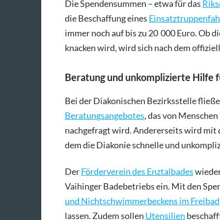
Die Spendensummen – etwa für das
Riks
die Beschaffung eines
Einsatztruppenfah
immer noch auf bis zu 20 000 Euro. Ob 
knacken wird, wird sich nach dem offizie
Beratung und unkomplizierte Hilfe 
Bei der Diakonischen Bezirksstelle fließ
Beratungsangebotes
, das von Menschen 
nachgefragt wird. Andererseits wird mit
dem die Diakonie schnelle und unkomplizie
Der
Förderverein des Enztalbades
wiederu
Vaihinger Badebetriebs ein. Mit den Spe
und Nichtschwimmerbeckens im Freibad
lassen. Zudem sollen
Utensilien
beschaff