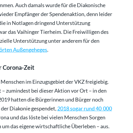
en. Auch damals wurde für die Diakonische
 wieder Empfänger der Spendenaktion, denn leider
die in Notlagen dringend Unterstützung
r das Vaihinger Tierheim. Die Freiwilligen des
nzielle Unterstützung unter anderem für den
törten Außengeheges
.
r Corona-Zeit
e Menschen im Einzugsgebiet der VKZ freigiebig.
– zumindest bei dieser Aktion vor Ort – in den
2019 hatten die Bürgerinnen und Bürger noch
s der Diakonie gespendet,
2018 sogar rund 40 000
ona und das löste bei vielen Menschen Sorgen
n um das eigene wirtschaftliche Überleben – aus.