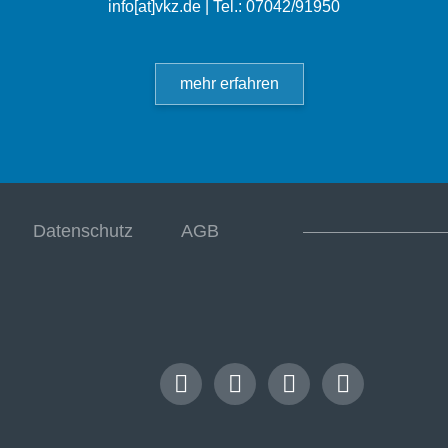
info[at]vkz.de
| Tel.: 07042/91950
mehr erfahren
Datenschutz
AGB