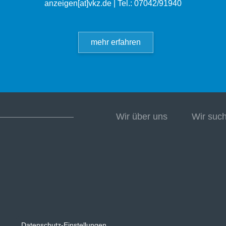
anzeigen[at]vkz.de
| Tel.: 07042/91940
mehr erfahren
Wir über uns
Wir suc
Datenschutz-Einstellungen