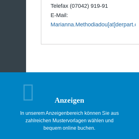
Telefax (07042) 919-91
E-Mail:
Marianna.Methodiadou[at]derpart.
Anzeigen
In unserem Anzeigenbereich können Sie aus
zahlreichen Mustervorlagen wählen und
bequem online buchen.