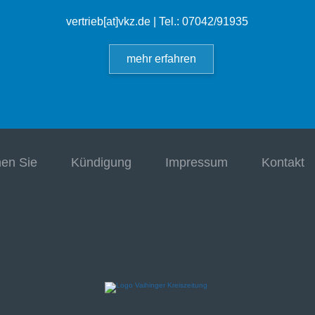
vertrieb[at]vkz.de
| Tel.: 07042/91935
mehr erfahren
hen Sie
Kündigung
Impressum
Kontakt