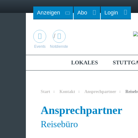
Anzeigen
Abo
Login
/
Events
Notdienste
LOKALES
STUTTG
Start
Kontakt
Ansprechpartner
Reiseb
Ansprechpartner
Reisebüro