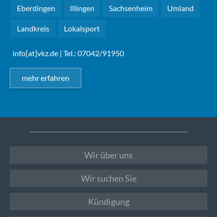
Eberdingen
Illingen
Sachsenheim
Umland
Landkreis
Lokalsport
info[at]vkz.de
| Tel.: 07042/91950
mehr erfahren
Wir über uns
Wir suchen Sie
Kündigung