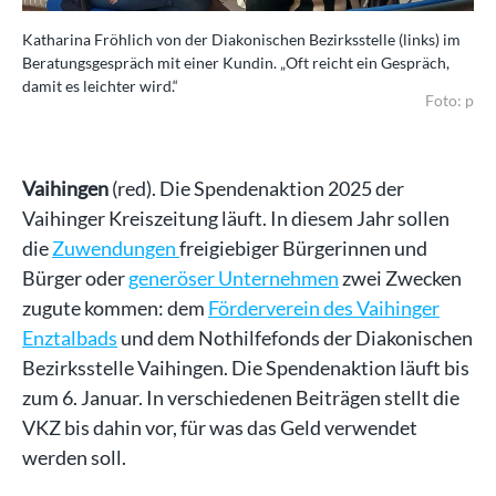
im
Katharina Fröhlich von der Diakonischen Bezirksstelle (links) im
Kat
Beratungsgespräch mit einer Kundin. „Oft reicht ein Gespräch,
Ber
damit es leichter wird.“
dam
o: p
Foto: p
Vaihingen
(red). Die Spendenaktion 2025 der
Vaihinger Kreiszeitung läuft. In diesem Jahr sollen
die
Zuwendungen
freigiebiger Bürgerinnen und
Bürger oder
generöser Unternehmen
zwei Zwecken
zugute kommen: dem
Förderverein des Vaihinger
Enztalbads
und dem Nothilfefonds der Diakonischen
Bezirksstelle Vaihingen. Die Spendenaktion läuft bis
zum 6. Januar. In verschiedenen Beiträgen stellt die
VKZ bis dahin vor, für was das Geld verwendet
werden soll.