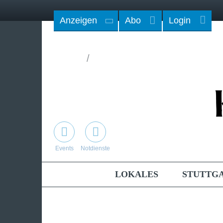
Anzeigen
Abo
Login
/
Events
Notdienste
LOKALES
STUTTG