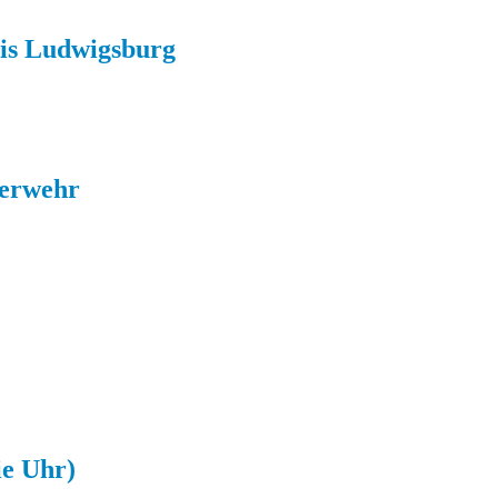
eis Ludwigsburg
uerwehr
ie Uhr)