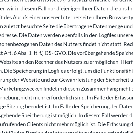
 wir in diesem Fall nur diejenigen Ihrer Daten, die uns 
t des Abrufs einer unserer Internetseiten Ihren Browsert
 zuletzt besuchte Seite die übertragene Datenmenge und d
-Adresse. Die Daten werden ebenfalls in den Logfiles unse
onenbezogenen Daten des Nutzers findet nicht statt. Rec
st Art. 6 Abs. 1 lit. f.) DS- GVO. Die vorübergehende Spei
 Website an den Rechner des Nutzers zu ermöglichen. Hierf
. Die Speicherung in Logfiles erfolgt, um die Funktionsfäh
rung der Website und zur Gewährleistung der Sicherheit 
Marketingzwecken findet in diesem Zusammenhang nicht st
Erhebung nicht mehr erforderlich sind. Im Falle der Erfass
ige Sitzung beendet ist. Im Falle der Speicherung der Daten 
sgehende Speicherung ist möglich. In diesem Fall werden d
frufenden Clients nicht mehr möglich ist. Die Erfassung 