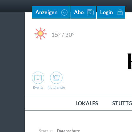
Anzeigen
Abo
Login
15°
/
30°
Events
Notdienste
LOKALES
STUTTG
Start
Datenschutz