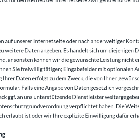
 ist für den Betrieb der Internetseite zwingend erforderlic
en auf unserer Internetseite oder nach anderweitiger Ko
dazu weitere Daten angeben. Es handelt sich um diejenigen 
ind, ansonsten können wir die gewünschte Leistung nicht e
nnen Sie freiwillig tätigen; Eingabefelder mit optionalen
Ihrer Daten erfolgt zu dem Zweck, die von Ihnen gewünsch
ormular. Falls eine Angabe von Daten gesetzlich vorgeschri
 ggf. an uns unterstützende Dienstleister weitergegeben, 
tenschutzgrundverordnung verpflichtet haben. Die Weite
h erlaubt ist oder wir Ihre explizite Einwilligung dafür er
ng