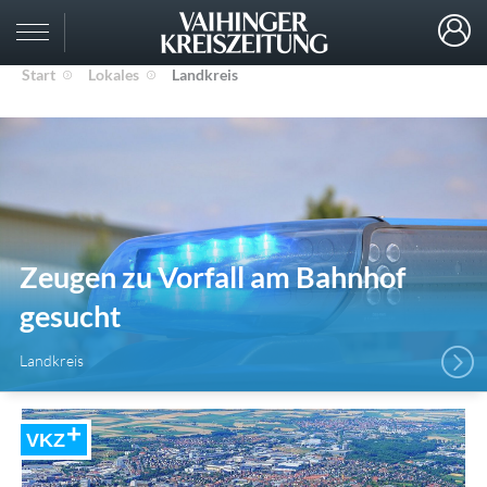
Start
Lokales
Landkreis
Zeugen zu Vorfall am Bahnhof
gesucht
Landkreis
VKZ