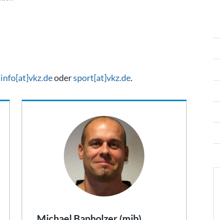
e
info[at]vkz.de
oder
sport[at]vkz.de
.
Michael Banholzer (mib)