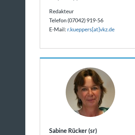
Redakteur
Telefon (07042) 919-56
E-Mail:
r.kueppers[at]vkz.de
Sabine Rücker (sr)