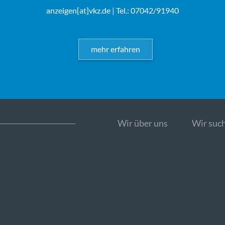
anzeigen[at]vkz.de
| Tel.: 07042/91940
mehr erfahren
Wir über uns
Wir such