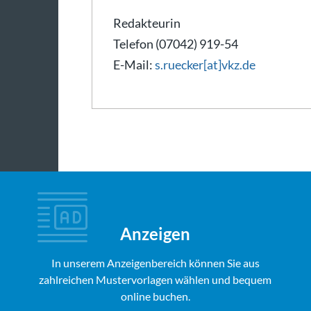
Redakteurin
Telefon (07042) 919-54
E-Mail:
s.ruecker[at]vkz.de
Anzeigen
In unserem Anzeigenbereich können Sie aus
zahlreichen Mustervorlagen wählen und bequem
online buchen.