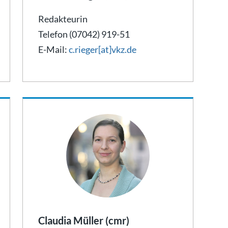
Redakteurin
Telefon (07042) 919-51
E-Mail:
c.rieger[at]vkz.de
Claudia Müller (cmr)