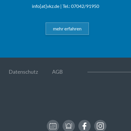
info[at]vkz.de
| Tel.: 07042/91950
mehr erfahren
Datenschutz
AGB