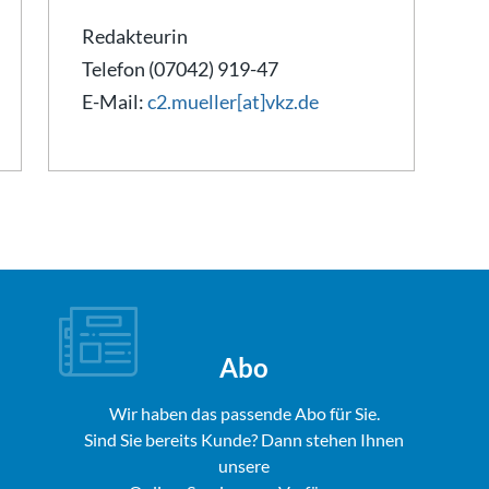
Redakteurin
Telefon (07042) 919-47
E-Mail:
c2.mueller[at]vkz.de
Abo
Wir haben das passende Abo für Sie.
Sind Sie bereits Kunde? Dann stehen Ihnen
unsere