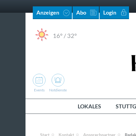
Anzeigen
Abo
Login
16°
/
32°
Events
Notdienste
LOKALES
STUTTG
Start
Kontakt
Ansprechpartner
Redak