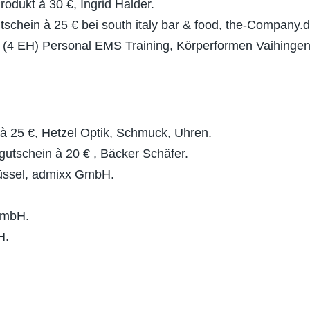
odukt à 30 €, Ingrid Halder.
tschein à 25 € bei south italy bar & food, the-Company.d
 (4 EH) Personal EMS Training, Körperformen Vaihingen
 à 25 €, Hetzel Optik, Schmuck, Uhren.
gutschein à 20 € , Bäcker Schäfer.
lüssel, admixx GmbH.
GmbH.
H.