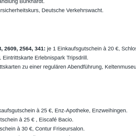
andlung Burkhardt.
hrsicherheitskurs, Deutsche Verkehrswacht.
8, 2609, 2564, 341:
je 1 Einkaufsgutschein à 20 €, Schl
1 Eintrittskarte Erlebnispark Tripsdrill.
rittskarten zu einer regulären Abendführung, Keltenmus
nkaufsgutschein à 25 €, Enz-Apotheke, Enzweihingen.
tschein à 25 € , Eiscafé Bacio.
chein à 30 €, Contur Friseursalon.