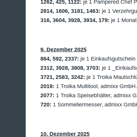
1262, 425, 1122:
je 1 Pampered Chef Pr
2814, 1606, 3181, 1463:
je 1 Verzehrgu
316, 3604, 3928, 3934, 179:
je 1 Monat
9. Dezember 2025
864, 592, 2337:
je 1 Einkaufsgutschein
2312, 3928, 3808, 3703:
je 1 _Einkaufs
3721, 2583, 3242:
je 1 Troika Maulsch
2019:
1 Troika Multitool, admixx GmbH.
2077:
1 Troika Speisebhälter, admixx 
720:
1 Sommeliermesser, admixx Gmb
10. Dezember 2025