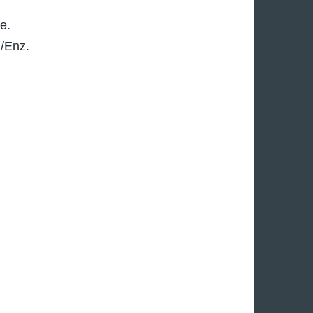
e.
/Enz.