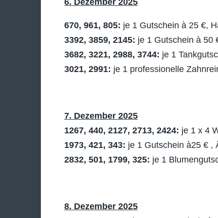
6. Dezember 2025
670, 961, 805:
je 1 Gutschein à 25 €, Ha
3392, 3859, 2145:
je 1 Gutschein à 50 
3682, 3221, 2988, 3744:
je 1 Tankguts
3021, 2991:
je 1 professionelle Zahnrei
7. Dezember 2025
1267, 440, 2127, 2713, 2424:
je 1 x 4 
1973, 421, 343:
je 1 Gutschein à25 € ,
2832, 501, 1799, 325:
je 1 Blumengutsc
8. Dezember 2025