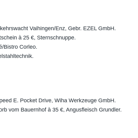
erkehrswacht Vaihingen/Enz, Gebr. EZEL GmbH.
tschein à 25 €, Sternschnuppe.
é/Bistro Corleo.
stahltechnik.
speed E. Pocket Drive, Wiha Werkzeuge GmbH.
rb vom Bauernhof à 35 €, Angusfleisch Grundler.