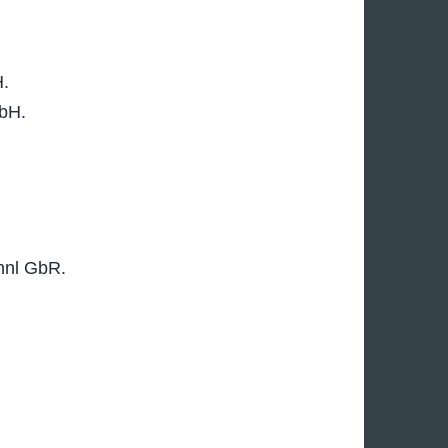
H.
bH.
ühnl GbR.