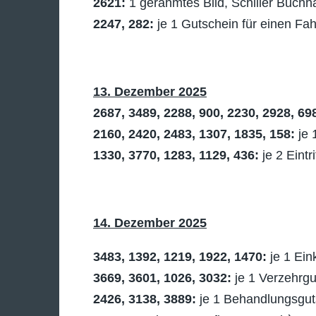
2621:
1 gerahmtes Bild, Schiller Buchh
2247, 282:
je 1 Gutschein für einen Fa
13. Dezember 2025
2687, 3489, 2288, 900, 2230, 2928, 69
2160, 2420, 2483, 1307, 1835, 158:
je 
1330, 3770, 1283, 1129, 436:
je 2 Eint
14. Dezember 2025
3483, 1392, 1219, 1922, 1470:
je 1 Ei
3669, 3601, 1026, 3032:
je 1 Verzehrgu
2426, 3138, 3889:
je 1 Behandlungsguts