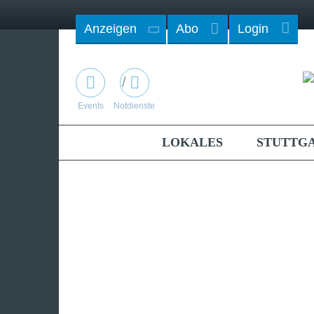
Anzeigen
Abo
Login
/
Events
Notdienste
LOKALES
STUTTG