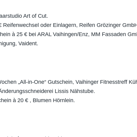
arstudio Art of Cut.
€ Reifenwechsel oder Einlagern, Reifen Grözinger Gmb
chein à 25 € bei ARAL Vaihingen/Enz, MM Fassaden Gm
nigung, Vaident.
Wochen „All-in-One“ Gutschein, Vaihinger Fitnesstreff K
 Änderungsschneiderei Lissis Nähstube.
hein à 20 € , Blumen Hörnlein.