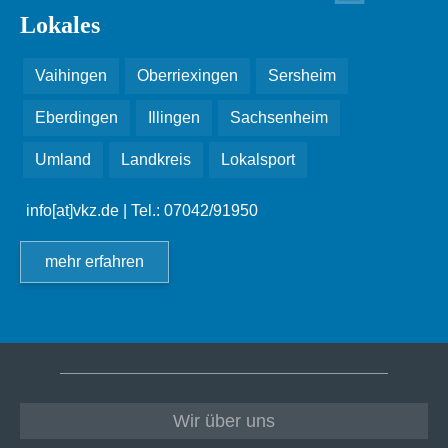
Lokales
Vaihingen
Oberriexingen
Sersheim
Eberdingen
Illingen
Sachsenheim
Umland
Landkreis
Lokalsport
info[at]vkz.de
| Tel.: 07042/91950
mehr erfahren
Wir über uns