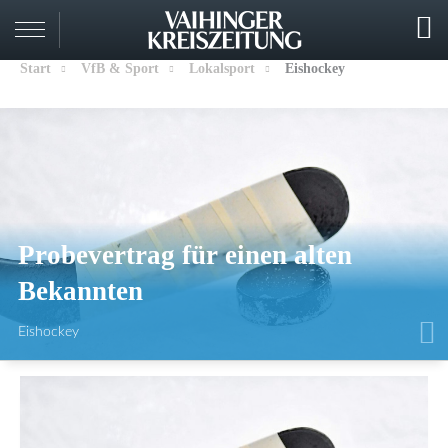
Start
VfB & Sport
Lokalsport
Eishockey
Probevertrag für einen alten
Bekannten
Eishockey