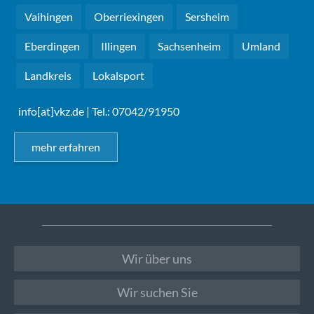
Vaihingen
Oberriexingen
Sersheim
Eberdingen
Illingen
Sachsenheim
Umland
Landkreis
Lokalsport
info[at]vkz.de
| Tel.: 07042/91950
mehr erfahren
Wir über uns
Wir suchen Sie