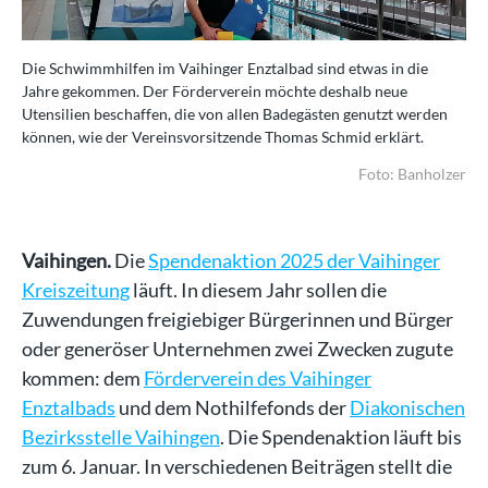
Die Schwimmhilfen im Vaihinger Enztalbad sind etwas in die
Die
Jahre gekommen. Der Förderverein möchte deshalb neue
Ja
n
Utensilien beschaffen, die von allen Badegästen genutzt werden
Ute
können, wie der Vereinsvorsitzende Thomas Schmid erklärt.
kön
lzer
Foto: Banholzer
Vaihingen.
Die
Spendenaktion 2025 der Vaihinger
Kreiszeitung
läuft. In diesem Jahr sollen die
Zuwendungen freigiebiger Bürgerinnen und Bürger
oder generöser Unternehmen zwei Zwecken zugute
kommen: dem
Förderverein des Vaihinger
Enztalbads
und dem Nothilfefonds der
Diakonischen
Bezirksstelle Vaihingen
. Die Spendenaktion läuft bis
zum 6. Januar. In verschiedenen Beiträgen stellt die