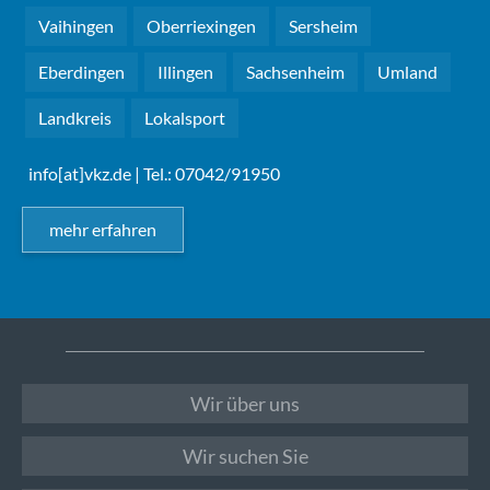
Vaihingen
Oberriexingen
Sersheim
Eberdingen
Illingen
Sachsenheim
Umland
Landkreis
Lokalsport
info[at]vkz.de
| Tel.: 07042/91950
mehr erfahren
Wir über uns
Wir suchen Sie