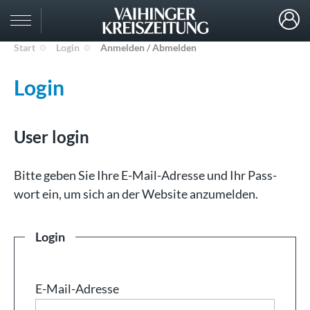
Start
Login
Anmelden / Abmelden
Login
User login
Bit­te ge­ben Sie Ih­re E-Mail-Adresse und Ihr Pass­
wort ein, um sich an der Web­site an­zu­mel­den.
Login
E-Mail-Adresse