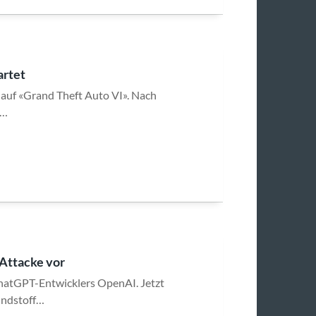
artet
 auf «Grand Theft Auto VI». Nach
r…
Attacke vor
 ChatGPT-Entwicklers OpenAI. Jetzt
ündstoff…