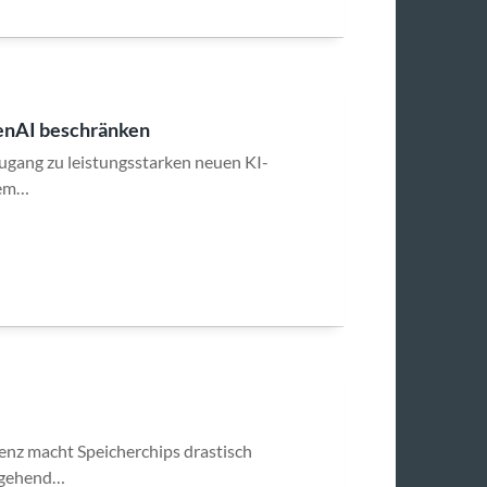
penAI beschränken
ugang zu leistungsstarken neuen KI-
nem…
enz macht Speicherchips drastisch
itgehend…