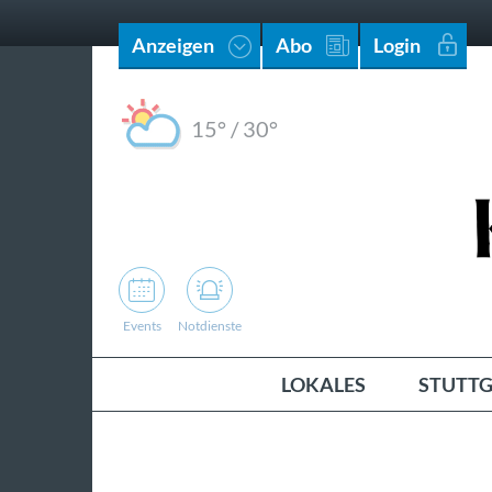
Anzeigen
Abo
Login
15°
/
30°
Events
Notdienste
LOKALES
STUTTG