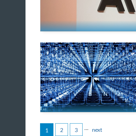
…
next
2
3
1