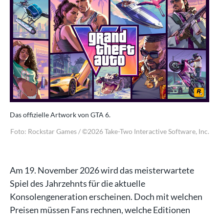
Das offizielle Artwork von GTA 6.
Das
Inc.
Foto: Rockstar Games / ©2026 Take-Two Interactive Software, Inc.
Fo
Am 19. November 2026 wird das meisterwartete
Spiel des Jahrzehnts für die aktuelle
Konsolengeneration erscheinen. Doch mit welchen
Preisen müssen Fans rechnen, welche Editionen