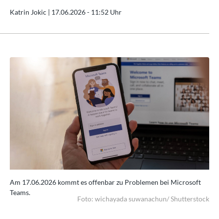
Katrin Jokic |
17.06.2026 - 11:52 Uhr
t
Am 17.06.2026 kommt es offenbar zu Problemen bei Microsoft
Am
Teams.
Te
ock
Foto: wichayada suwanachun/ Shutterstock