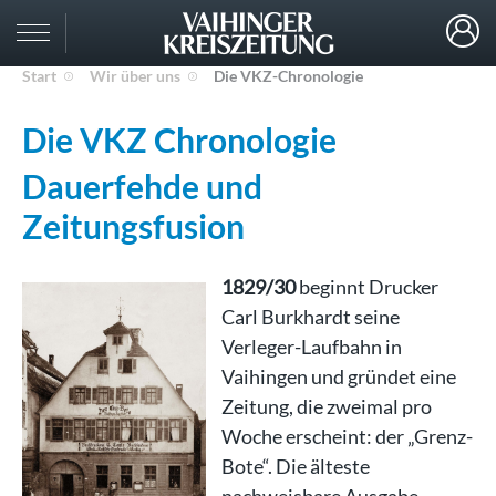
Start
Wir über uns
Die VKZ-Chronologie
Die VKZ Chronologie
Dauerfehde und
Zeitungsfusion
1829/30
beginnt Drucker
Carl Burkhardt seine
Verleger-Laufbahn in
Vaihingen und gründet eine
Zeitung, die zweimal pro
Woche erscheint: der „Grenz-
Bote“. Die älteste