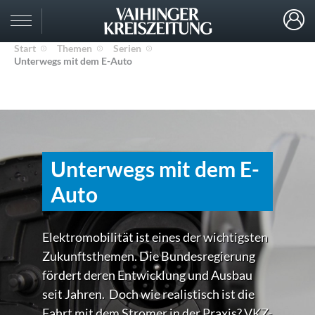
Start
Themen
Serien
Unterwegs mit dem E-Auto
Unterwegs mit dem E-
Auto
Elektromobilität ist eines der wichtigsten
Zukunftsthemen. Die Bundesregierung
fördert deren Entwicklung und Ausbau
seit Jahren. Doch wie realistisch ist die
Fahrt mit dem Stromer in der Praxis? VKZ-