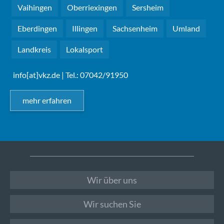
Vaihingen
Oberriexingen
Sersheim
Eberdingen
Illingen
Sachsenheim
Umland
Landkreis
Lokalsport
info[at]vkz.de
| Tel.: 07042/91950
mehr erfahren
Wir über uns
Wir suchen Sie