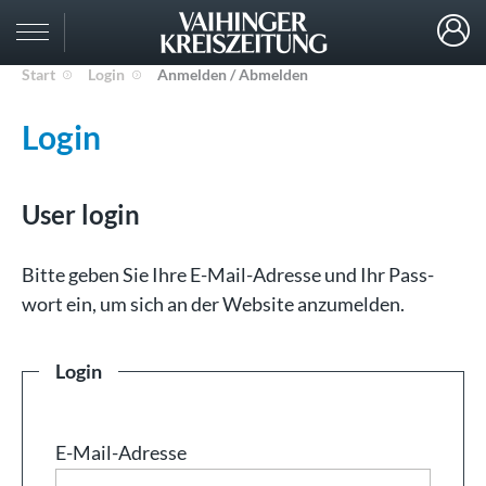
Start
Login
Anmelden / Abmelden
Login
User login
Bit­te ge­ben Sie Ih­re E-Mail-Adresse und Ihr Pass­
wort ein, um sich an der Web­site an­zu­mel­den.
Login
E-Mail-Adresse