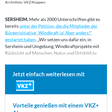
Archivfoto: VKZ/Küppers
SERSHEIM.
Mehr als 2000 Unterschriften gibt es
bereits
unter der Petition, die die Mitglieder der
Bürgerinitiative „Windkraft ja! Aber anders!“
gestartet haben
. „Wir setzen uns dafür ein, in
Sersheim und Umgebung, Windkraftprojekte mit
Rücksicht auf Menschen, Natur und Ortsbild zu
realisieren“, sagt…
Jetzt einfach weiterlesen mit
VKZ
Vorteile genießen mit einem VKZ+