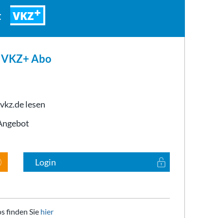
VKZ
t
m VKZ+ Abo
 vkz.de lesen
-Angebot
Login
s finden Sie
hier