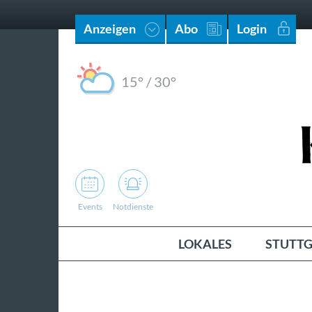
Anzeigen
Abo
Login
15°
/
30°
Events
Notdienste
LOKALES
STUTTG