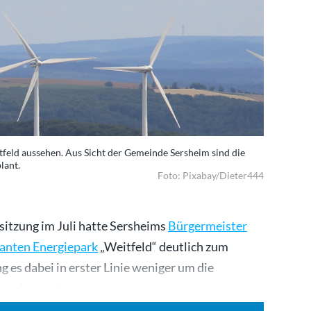
tfeld aussehen. Aus Sicht der Gemeinde Sersheim sind die
lant.
Foto: Pixabay/Dieter444
itzung im Juli hatte Sersheims
Bürgermeister
lanten Energiepark
„Weitfeld“ deutlich zum
es dabei in erster Linie weniger um die
um, dass seine…