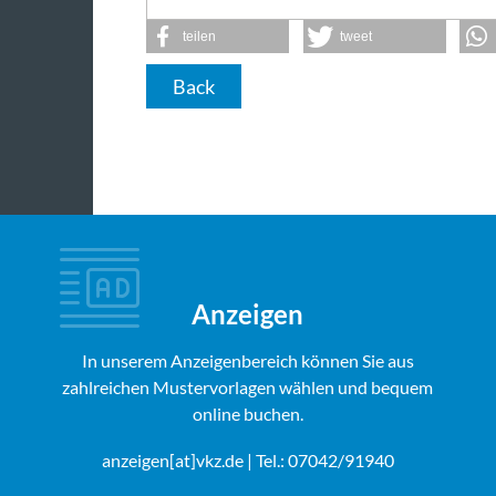
teilen
tweet
Back
Anzeigen
In unserem Anzeigenbereich können Sie aus
zahlreichen Mustervorlagen wählen und bequem
online buchen.
anzeigen[at]vkz.de
| Tel.: 07042/91940