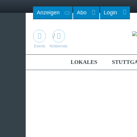
Anzeigen
Abo
Login
/
Events
Notdienste
LOKALES
STUTTG