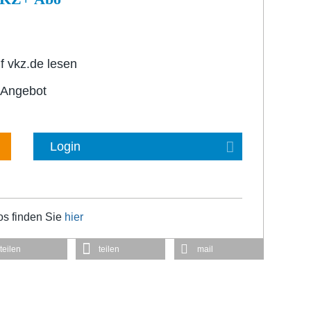
f vkz.de lesen
-Angebot
Login
os finden Sie
hier
teilen
teilen
mail