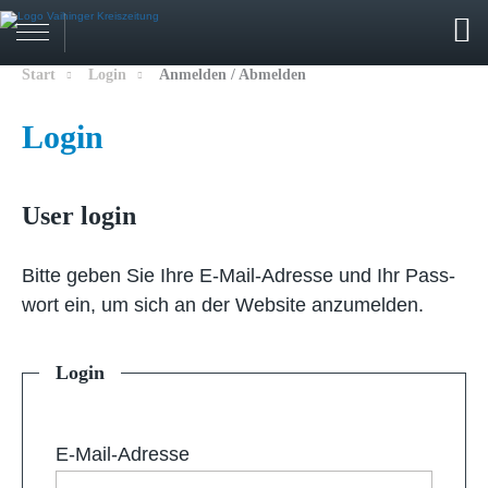
Start
Login
Anmelden / Abmelden
Login
User login
Bit­te ge­ben Sie Ih­re E-Mail-Adresse und Ihr Pass­
wort ein, um sich an der Web­site an­zu­mel­den.
Login
E-Mail-Adresse