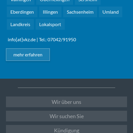
Eberdingen
Illingen
Sachsenheim
Umland
Landkreis
Lokalsport
info[at]vkz.de
| Tel.: 07042/91950
mehr erfahren
Wir über uns
Wir suchen Sie
Kündigung