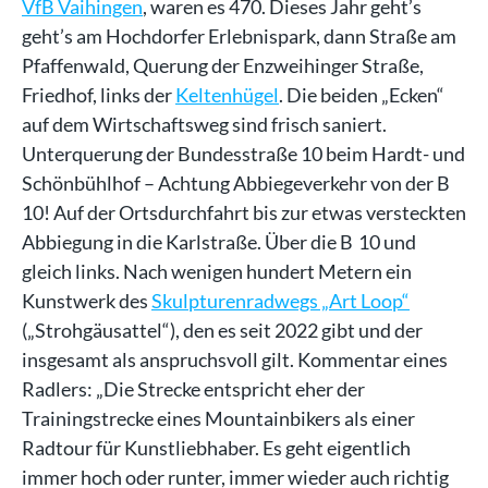
VfB Vaihingen
, waren es 470. Dieses Jahr geht’s
geht’s am Hochdorfer Erlebnispark, dann Straße am
Pfaffenwald, Querung der Enzweihinger Straße,
Friedhof, links der
Keltenhügel
. Die beiden „Ecken“
auf dem Wirtschaftsweg sind frisch saniert.
Unterquerung der Bundesstraße 10 beim Hardt- und
Schönbühlhof – Achtung Abbiegeverkehr von der B
10! Auf der Ortsdurchfahrt bis zur etwas versteckten
Abbiegung in die Karlstraße. Über die B 10 und
gleich links. Nach wenigen hundert Metern ein
Kunstwerk des
Skulpturenradwegs „Art Loop“
(„Strohgäusattel“), den es seit 2022 gibt und der
insgesamt als anspruchsvoll gilt. Kommentar eines
Radlers: „Die Strecke entspricht eher der
Trainingstrecke eines Mountainbikers als einer
Radtour für Kunstliebhaber. Es geht eigentlich
immer hoch oder runter, immer wieder auch richtig