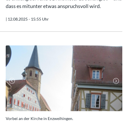
dass es mitunter etwas anspruchsvoll wird.
|
12.08.2025 - 15:55 Uhr
Previous
Next
Vorbei an der Kirche in Enzweihingen.
Let