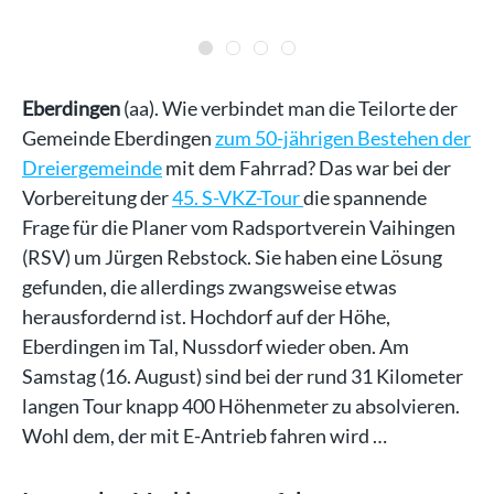
ning
Eberdingen
(aa). Wie verbindet man die Teilorte der
Gemeinde Eberdingen
zum 50-jährigen Bestehen der
Dreiergemeinde
mit dem Fahrrad? Das war bei der
Vorbereitung der
45. S-VKZ-Tour
die spannende
Frage für die Planer vom Radsportverein Vaihingen
(RSV) um Jürgen Rebstock. Sie haben eine Lösung
gefunden, die allerdings zwangsweise etwas
herausfordernd ist. Hochdorf auf der Höhe,
Eberdingen im Tal, Nussdorf wieder oben. Am
Samstag (16. August) sind bei der rund 31 Kilometer
langen Tour knapp 400 Höhenmeter zu absolvieren.
Wohl dem, der mit E-Antrieb fahren wird …