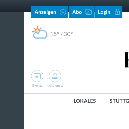
Anzeigen
Abo
Login
15°
/
30°
Events
Notdienste
LOKALES
STUTTG