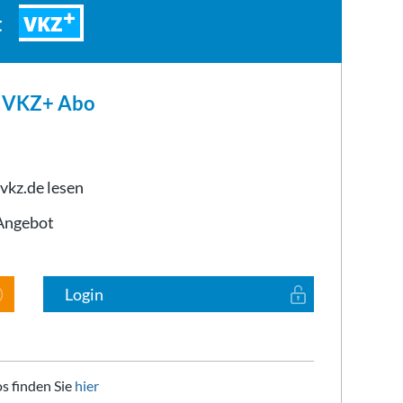
VKZ
t
m VKZ+ Abo
 vkz.de lesen
-Angebot
Login
s finden Sie
hier