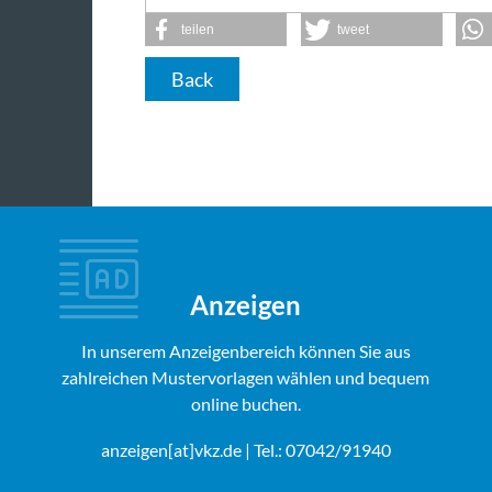
teilen
tweet
Back
Anzeigen
In unserem Anzeigenbereich können Sie aus
zahlreichen Mustervorlagen wählen und bequem
online buchen.
anzeigen[at]vkz.de
| Tel.: 07042/91940