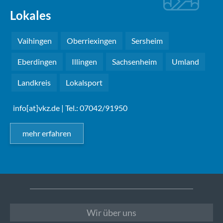
Lokales
Vaihingen
Oberriexingen
Sersheim
Eberdingen
Illingen
Sachsenheim
Umland
Landkreis
Lokalsport
info[at]vkz.de
| Tel.: 07042/91950
mehr erfahren
Wir über uns