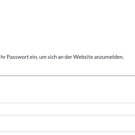
Ihr Pass­wort ein, um sich an der Web­site an­zu­mel­den.