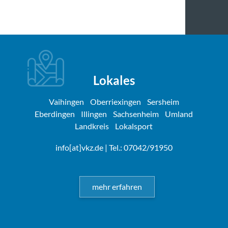
Lokales
Vaihingen
Oberriexingen
Sersheim
Eberdingen
Illingen
Sachsenheim
Umland
Landkreis
Lokalsport
info[at]vkz.de
| Tel.: 07042/91950
mehr erfahren