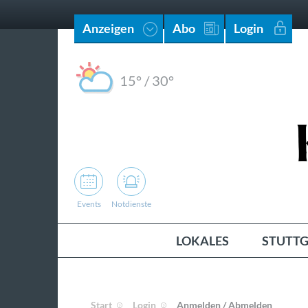
Anzeigen
Abo
Login
15°
/
30°
Events
Notdienste
LOKALES
STUTTG
Start
Login
Anmelden / Abmelden