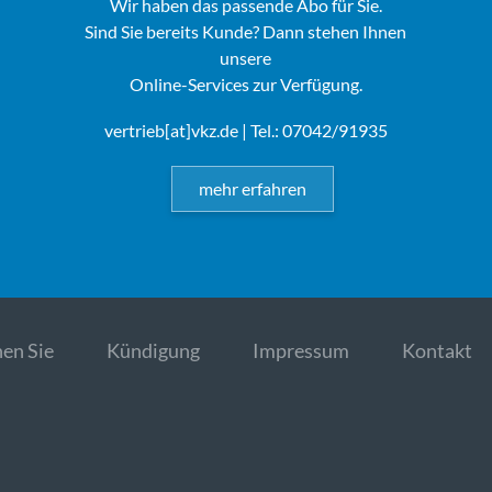
Wir haben das passende Abo für Sie.
Sind Sie bereits Kunde? Dann stehen Ihnen
unsere
Online-Services zur Verfügung.
vertrieb[at]vkz.de
| Tel.: 07042/91935
mehr erfahren
en Sie
Kündigung
Impressum
Kontakt