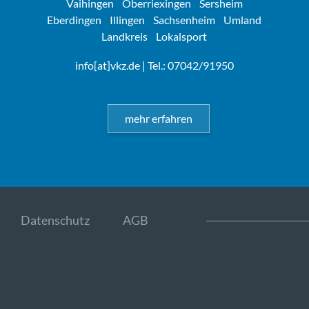
Vaihingen
Oberriexingen
Sersheim
Eberdingen
Illingen
Sachsenheim
Umland
Landkreis
Lokalsport
info[at]vkz.de
| Tel.: 07042/91950
mehr erfahren
Datenschutz
AGB