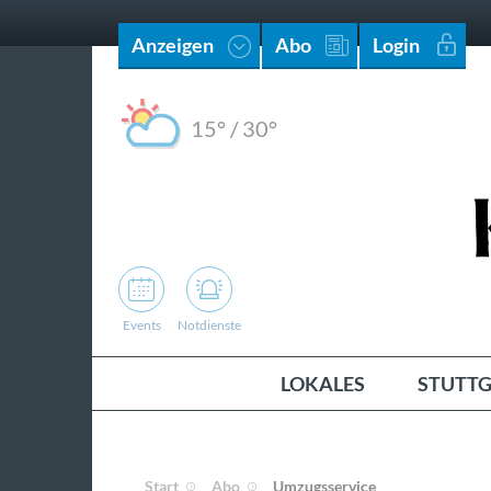
Anzeigen
Abo
Login
15°
/
30°
Events
Notdienste
LOKALES
STUTTG
Start
Abo
Umzugsservice