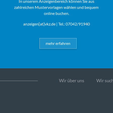
In unserem Anzeigenbereich können Sie aus
zahlreichen Mustervorlagen wählen und bequem
online buchen.
anzeigen[at]vkz.de
| Tel.: 07042/91940
mehr erfahren
Wir über uns
Wir such