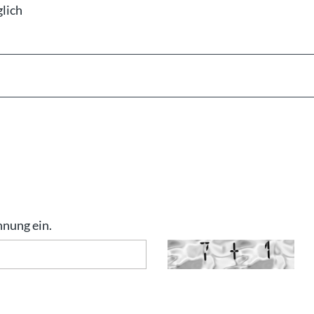
lich
hnung ein.