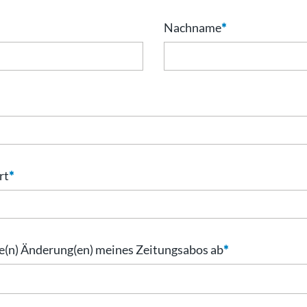
Nachname
*
rt
*
nde(n) Änderung(en) meines Zeitungsabos ab
*