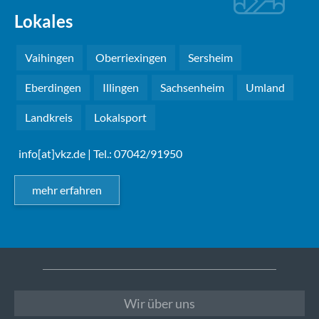
Lokales
Vaihingen
Oberriexingen
Sersheim
Eberdingen
Illingen
Sachsenheim
Umland
Landkreis
Lokalsport
info[at]vkz.de
| Tel.: 07042/91950
mehr erfahren
Wir über uns