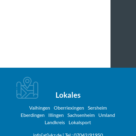
Lokales
Vaihingen
Oberriexingen
Sersheim
Eberdingen
Illingen
Sachsenheim
Umland
Landkreis
Lokalsport
info[at]vkz.de
| Tel.: 07042/91950