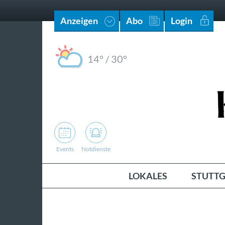
Anzeigen
Abo
Login
14°
/
30°
Events
Notdienste
LOKALES
STUTTG