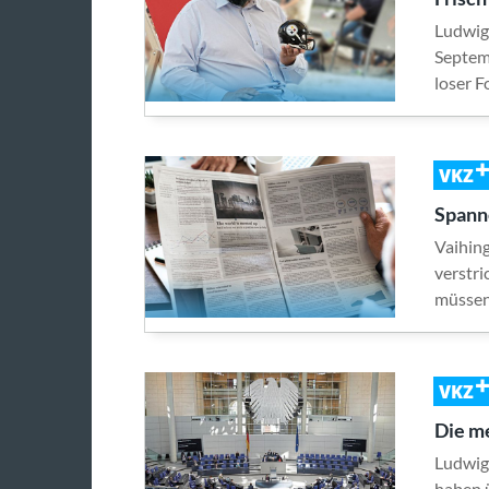
Ludwig
Septemb
loser 
VKZ
Spann
Vaihing
verstr
müssen
VKZ
Die me
Ludwig
haben 