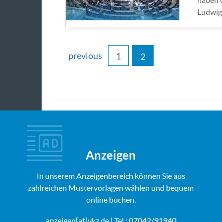
Ludwig
previous
1
2
Anzeigen
In unserem Anzeigenbereich können Sie aus
zahlreichen Mustervorlagen wählen und bequem
online buchen.
anzeigen[at]vkz.de
| Tel.: 07042/91940