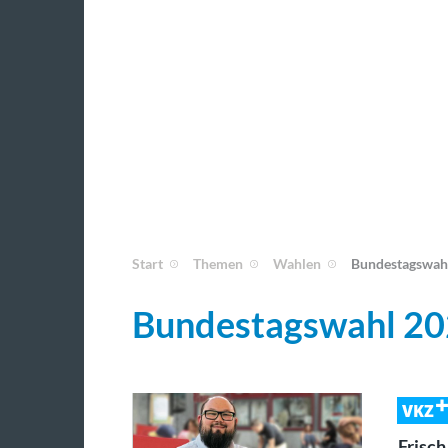
Start
Themen
Wahlen
Bundestagswah
Bundestagswahl 2
VKZ
Frisc