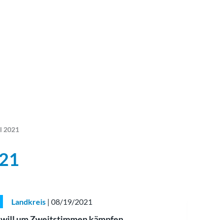
l 2021
021
Landkreis
| 08/19/2021
h will um Zweitstimmen kämpfen