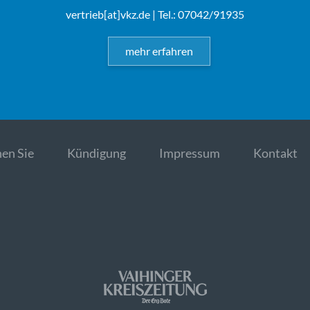
vertrieb[at]vkz.de
| Tel.: 07042/91935
mehr erfahren
en Sie
Kündigung
Impressum
Kontakt