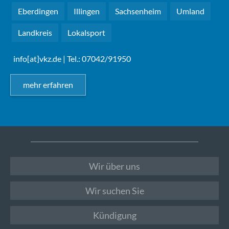
Eberdingen
Illingen
Sachsenheim
Umland
Landkreis
Lokalsport
info[at]vkz.de
| Tel.: 07042/91950
mehr erfahren
Wir über uns
Wir suchen Sie
Kündigung