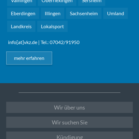
Vaihingen
Oberriexingen
Sersheim
Eberdingen
Illingen
Sachsenheim
Umland
Landkreis
Lokalsport
info[at]vkz.de
| Tel.: 07042/91950
mehr erfahren
Wir über uns
Wir suchen Sie
Kündigung