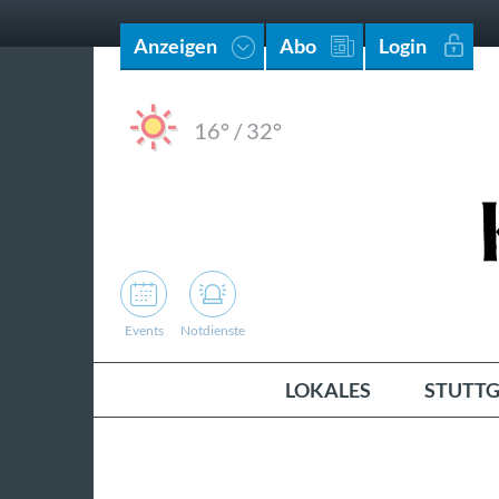
Anzeigen
Abo
Login
16°
/
32°
Events
Notdienste
LOKALES
STUTTG