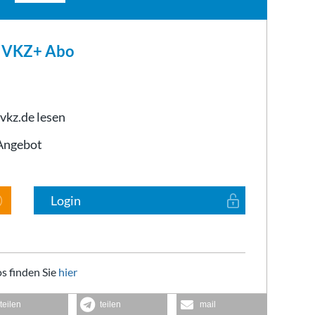
m VKZ+ Abo
 vkz.de lesen
-Angebot
Login
s finden Sie
hier
teilen
teilen
mail