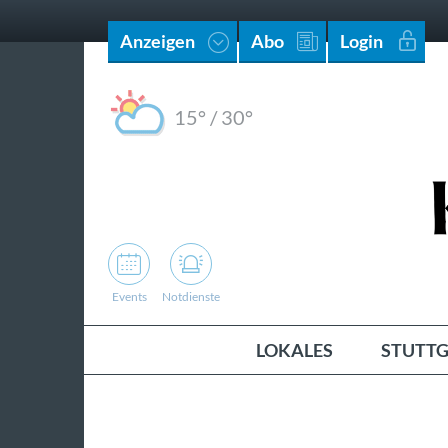
Anzeigen
Abo
Login
15°
/
30°
Events
Notdienste
LOKALES
STUTTG