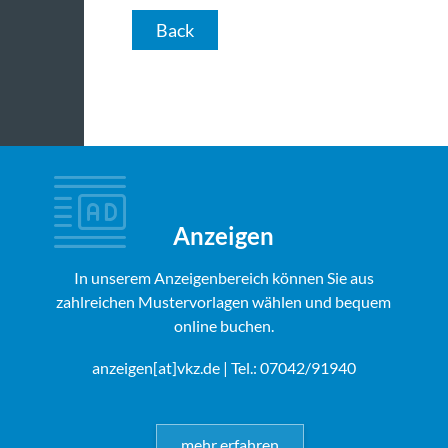
Back
Anzeigen
In unserem Anzeigenbereich können Sie aus
zahlreichen Mustervorlagen wählen und bequem
online buchen.
anzeigen[at]vkz.de
| Tel.: 07042/91940
mehr erfahren