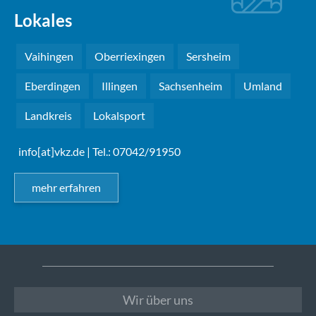
Lokales
Vaihingen
Oberriexingen
Sersheim
Eberdingen
Illingen
Sachsenheim
Umland
Landkreis
Lokalsport
info[at]vkz.de
| Tel.: 07042/91950
mehr erfahren
Wir über uns