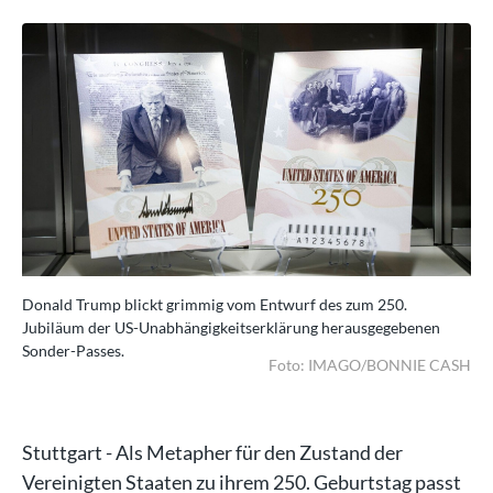
Donald Trump blickt grimmig vom Entwurf des zum 250.
Do
Jubiläum der US-Unabhängigkeitserklärung herausgegebenen
Ju
Sonder-Passes.
Son
ASH
Foto: IMAGO/BONNIE CASH
Stuttgart - Als Metapher für den Zustand der
Vereinigten Staaten zu ihrem 250. Geburtstag passt