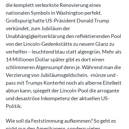
die komplett verkorkste Renovierung eines
nationalen Symbols in Washington perfekt.
Großspurig hatte US-Präsident Donald Trump
verkündet, zum Jubiläum der
Unabhängigkeitserklärung den reflektierenden Pool
von der Lincoln-Gedenkstätte zu neuem Glanz zu
verhelfen – leuchtend blau statt algengrün. Mehr als
14 Millionen Dollar später gibt es dort einen
schlimmeren Algensumpf denn je. Während man die
Verzierung von Jubiläumsgeldschein, -münze und -
pass mit Trumps Konterfei noch als alberne Eitelkeit
abtun kann, spiegelt der Lincoln-Pool die arrogante
und desaströse Inkompetenz der aktuellen US-
Politik.
Wie soll da Feststimmung aufkommen? So geht es
nicht nur den Amerikanern, sondern vielen