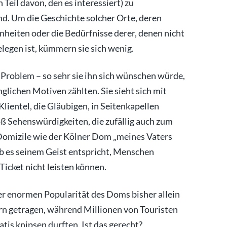
 Teil davon, den es interessiert) zu
nd. Um die Geschichte solcher Orte, deren
nheiten oder die Bedürfnisse derer, denen nicht
elegen ist, kümmern sie sich wenig.
 Problem – so sehr sie ihn sich wünschen würde,
glichen Motiven zählten. Sie sieht sich mit
Klientel, die Gläubigen, in Seitenkapellen
oß Sehenswürdigkeiten, die zufällig auch zum
Domizile wie der Kölner Dom „meines Vaters
ob es seinem Geist entspricht, Menschen
Ticket nicht leisten können.
r enormen Popularität des Doms bisher allein
rn getragen, während Millionen von Touristen
tis knipsen durften. Ist das gerecht?