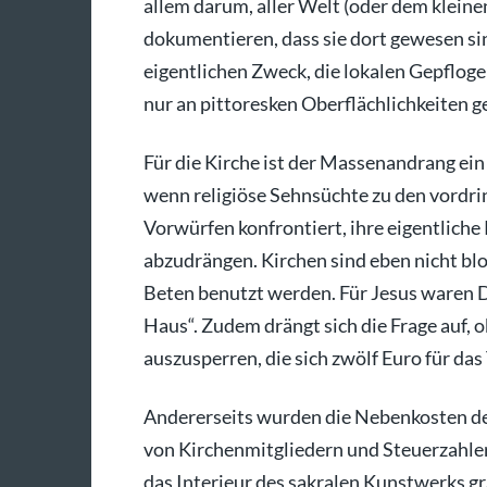
allem darum, aller Welt (oder dem kleinen
dokumentieren, dass sie dort gewesen si
eigentlichen Zweck, die lokalen Gepfloge
nur an pittoresken Oberflächlichkeiten g
Für die Kirche ist der Massenandrang ein
wenn religiöse Sehnsüchte zu den vordrin
Vorwürfen konfrontiert, ihre eigentliche 
abzudrängen. Kirchen sind eben nicht bl
Beten benutzt werden. Für Jesus waren 
Haus“. Zudem drängt sich die Frage auf, 
auszusperren, die sich zwölf Euro für das 
Andererseits wurden die Nebenkosten de
von Kirchenmitgliedern und Steuerzahle
das Interieur des sakralen Kunstwerks gra