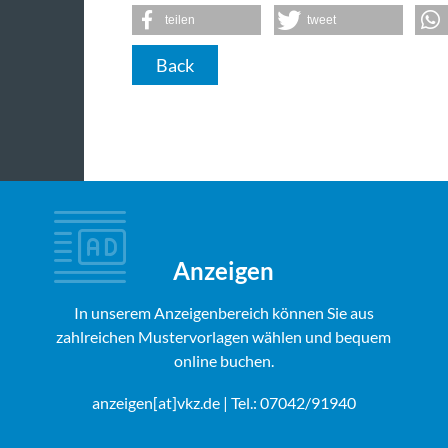
teilen
tweet
Back
Anzeigen
In unserem Anzeigenbereich können Sie aus
zahlreichen Mustervorlagen wählen und bequem
online buchen.
anzeigen[at]vkz.de
| Tel.: 07042/91940