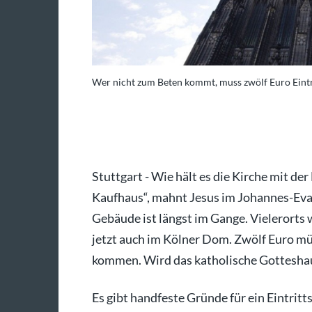
nnen zu bewundern.
Wer nicht zum Beten kommt, muss zwölf Euro Eint
Rolf Vennenbernd/dpa
Stuttgart - Wie hält es die Kirche mit d
Kaufhaus“, mahnt Jesus im Johannes-Eva
Gebäude ist längst im Gange. Vielerorts 
jetzt auch im Kölner Dom. Zwölf Euro mü
kommen. Wird das katholische Gottesh
Es gibt handfeste Gründe für ein Eintrit