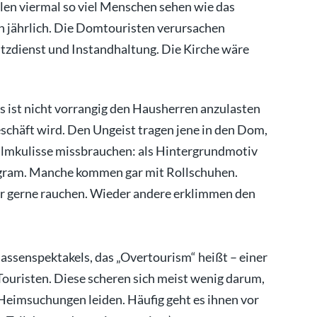
en viermal so viel Menschen sehen wie das
n jährlich. Die Domtouristen verursachen
tzdienst und Instandhaltung. Die Kirche wäre
ist nicht vorrangig den Hausherren anzulasten
chäft wird. Den Ungeist tragen jene in den Dom,
 Filmkulisse missbrauchen: als Hintergrundmotiv
tagram. Manche kommen gar mit Rollschuhen.
r gerne rauchen. Wieder andere erklimmen den
assenspektakels, das „Overtourism“ heißt – einer
uristen. Diese scheren sich meist wenig darum,
n Heimsuchungen leiden. Häufig geht es ihnen vor