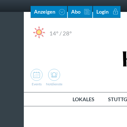
Anzeigen
Abo
Login
14°
/
28°
Events
Notdienste
LOKALES
STUTTG