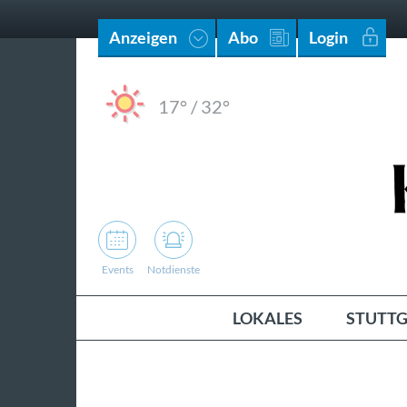
Anzeigen
Abo
Login
17°
/
32°
Events
Notdienste
LOKALES
STUTTG