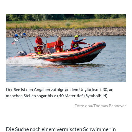
Der See ist den Angaben zufolge an dem Unglücksort 30, an
Der
manchen Stellen sogar bis zu 40 Meter tief. (Symbolbild)
man
yer
Foto: dpa/Thomas Banneyer
Die Suche nach einem vermissten Schwimmer in