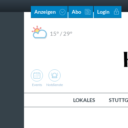
Anzeigen
Abo
Login
15°
/
29°
Events
Notdienste
LOKALES
STUTTG