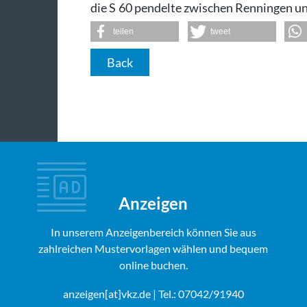
die S 60 pendelte zwischen Renningen u
teilen
tweet
Back
Anzeigen
In unserem Anzeigenbereich können Sie aus
zahlreichen Mustervorlagen wählen und bequem
online buchen.
anzeigen[at]vkz.de
| Tel.: 07042/91940