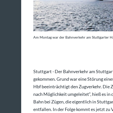
Am Montag war der Bahnverkehr am Stuttgarter Hau
 dpa/Bernd Weißbrod
Stuttgart - Der Bahnverkehr am Stuttga
gekommen. Grund war eine Störung eines 
Hbf beeinträchtigt den Zugverkehr. Die
nach Möglichkeit umgeleitet“, hieß es i
Bahn bei Zügen, die eigentlich in Stuttga
entfallen. In der Folge kommt es jetzt z