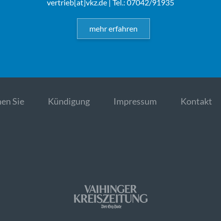
vertrieb[at]vkz.de
| Tel.: 07042/91935
mehr erfahren
en Sie
Kündigung
Impressum
Kontakt