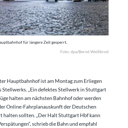
ptbahnhof für längere Zeit gesperrt.
Am Montag 
Foto: dpa/Bernd Weißbrod
rter Hauptbahnhof ist am Montag zum Erliegen
Stellwerks. „Ein defektes Stellwerk in Stuttgart
 Züge halten am nächsten Bahnhof oder werden
n der Online-Fahrplanauskunft der Deutschen
rt halten sollten. „Der Halt Stuttgart Hbf kann
u Verspätungen“, schrieb die Bahn und empfahl