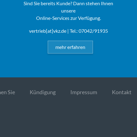
Sind Sie bereits Kunde? Dann stehen Ihnen
unsere
Online-Services zur Verfügung.
vertrieb[at]vkz.de
| Tel.: 07042/91935
mehr erfahren
en Sie
Kündigung
Impressum
Kontakt