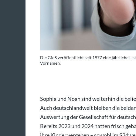
n vergebenen
Die GfdS veröffentlicht seit 1977 eine jährliche Li
Vornamen.
ch/dpa/Fabian Strauch
Sophia und Noah sind weiterhin die bel
Auch deutschlandweit bleiben die beiden
Auswertung der Gesellschaft für deutsch
Bereits 2023 und 2024 hatten frisch geb
ihre Kinder vergeben – sowohl im Südwes