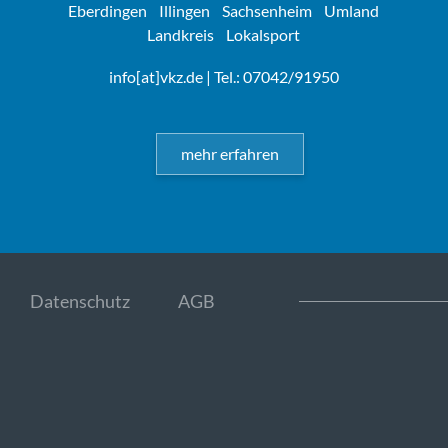
Eberdingen
Illingen
Sachsenheim
Umland
Landkreis
Lokalsport
info[at]vkz.de
| Tel.: 07042/91950
mehr erfahren
Datenschutz
AGB