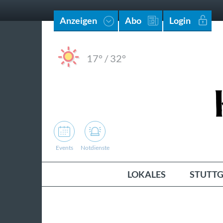
Anzeigen
Abo
Login
17°
/
32°
Events
Notdienste
LOKALES
STUTTG