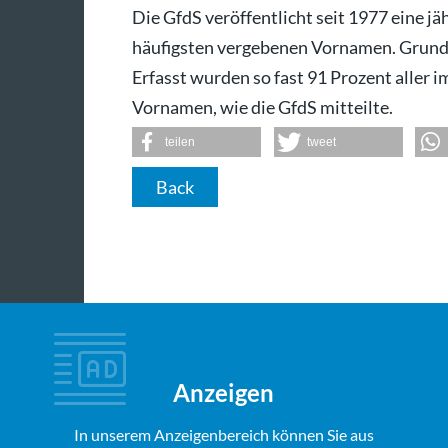
Die GfdS veröffentlicht seit 1977 eine jä
häufigsten vergebenen Vornamen. Grund
Erfasst wurden so fast 91 Prozent aller 
Vornamen, wie die GfdS mitteilte.
teilen
tweet
Back
Anzeigen
In unserem Anzeigenbereich können Sie aus