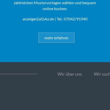
zahlreichen Mustervorlagen wählen und bequem
online buchen.
anzeigen[at]vkz.de
| Tel.: 07042/91940
mehr erfahren
Wir über uns
Wir such