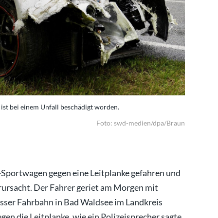
ist bei einem Unfall beschädigt worden.
Mehr als 5
Foto: swd-medien/dpa/Braun
s-Sportwagen gegen eine Leitplanke gefahren und
rursacht. Der Fahrer geriet am Morgen mit
sser Fahrbahn in Bad Waldsee im Landkreis
en die Leitplanke, wie ein Polizeisprecher sagte.