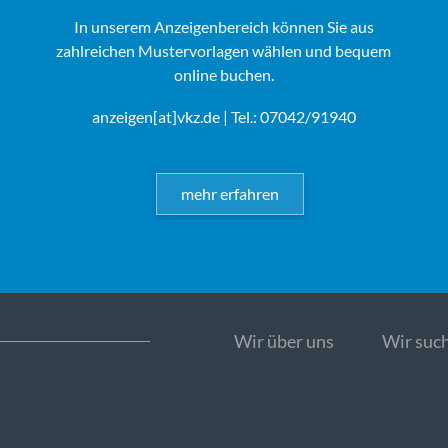
In unserem Anzeigenbereich können Sie aus
zahlreichen Mustervorlagen wählen und bequem
online buchen.
anzeigen[at]vkz.de
| Tel.: 07042/91940
mehr erfahren
Wir über uns
Wir such