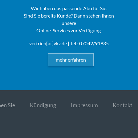
Wir haben das passende Abo für Sie.
Sind Sie bereits Kunde? Dann stehen Ihnen
unsere
Online-Services zur Verfügung.
vertrieb[at]vkz.de
| Tel.: 07042/91935
mehr erfahren
en Sie
Kündigung
Impressum
Kontakt