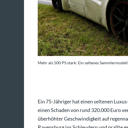
Mehr als 500 PS stark: Ein seltenes Sammlermodell 
wd-medien/dpa/Braun
Ein 75-Jähriger hat einen seltenen Luxu
einen Schaden von rund 320.000 Euro ve
überhöhter Geschwindigkeit auf regenna
Ravensburg ins Schleudern und prallte geg