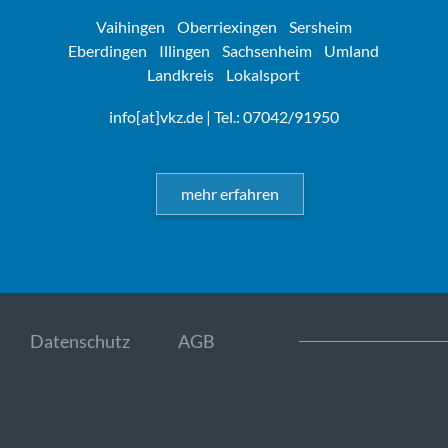
Vaihingen
Oberriexingen
Sersheim
Eberdingen
Illingen
Sachsenheim
Umland
Landkreis
Lokalsport
info[at]vkz.de
| Tel.: 07042/91950
mehr erfahren
Datenschutz
AGB