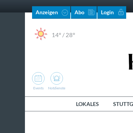
Anzeigen
Abo
Login
14°
/
28°
Events
Notdienste
LOKALES
STUTTG