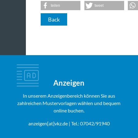
teilen
tweet
Back
Anzeigen
In unserem Anzeigenbereich können Sie aus
zahlreichen Mustervorlagen wählen und bequem
online buchen.
anzeigen[at]vkz.de
| Tel.: 07042/91940