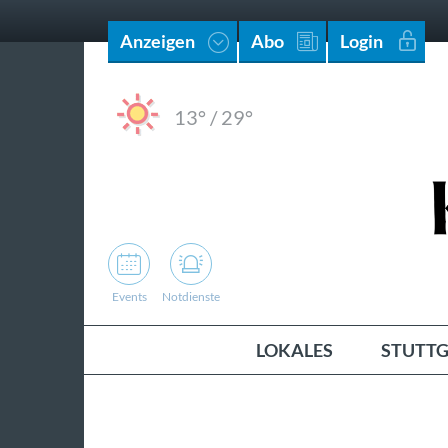
Anzeigen
Abo
Login
13°
/
29°
Events
Notdienste
LOKALES
STUTTG