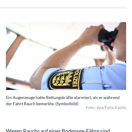
Ein Augenzeuge hatte Rettungskräfte alarmiert, als er während
Ein
der Fahrt Rauch bemerkte. (Symbolbild)
der
stle
Foto: dpa/Felix Kästle
Wegen Rauchs auf einer Bodensee-Fähre sind