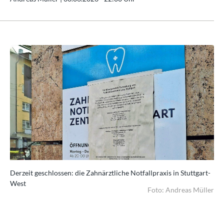
rt-
Derzeit geschlossen: die Zahnärztliche Notfallpraxis in Stuttgart-
Der
West
We
ller
Foto: Andreas Müller