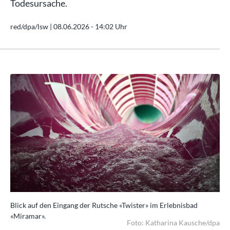
Todesursache.
red/dpa/lsw |
08.06.2026 - 14:02 Uhr
Blick auf den Eingang der Rutsche «Twister» im Erlebnisbad
Bli
«Miramar».
«M
dpa
Foto: Katharina Kausche/dpa