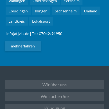
Vaihingen
Oberriexingen
Sersheim
Eberdingen
Illingen
Sachsenheim
Umland
Landkreis
Lokalsport
info[at]vkz.de
| Tel.: 07042/91950
mehr erfahren
Wir über uns
Wir suchen Sie
Kündigung