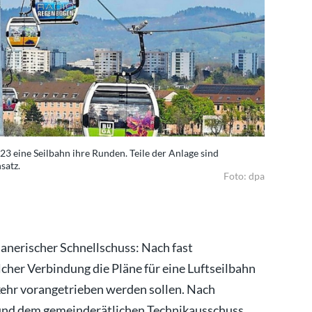
 eine Seilbahn ihre Runden. Teile der Anlage sind
In Mannhei
satz.
mittlerweil
Foto: dpa
planerischer Schnellschuss: Nach fast
lcher Verbindung die Pläne für eine Luftseilbahn
ehr vorangetrieben werden sollen. Nach
 und dem gemeinderätlichen Technikausschuss