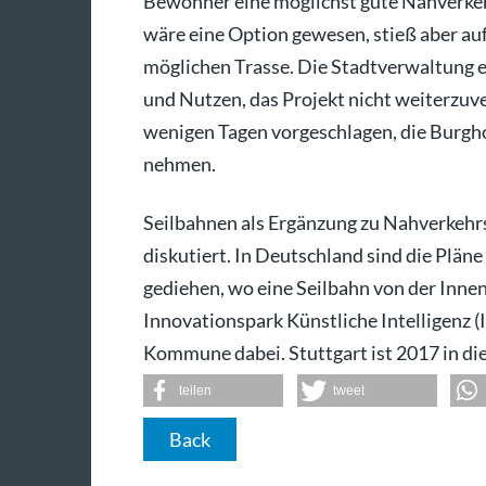
Bewohner eine möglichst gute Nahverke
wäre eine Option gewesen, stieß aber au
möglichen Trasse. Die Stadtverwaltung e
und Nutzen, das Projekt nicht weiterzuv
wenigen Tagen vorgeschlagen, die Burgho
nehmen.
Seilbahnen als Ergänzung zu Nahverkehr
diskutiert. In Deutschland sind die Plän
gediehen, wo eine Seilbahn von der Inn
Innovationspark Künstliche Intelligenz (I
Kommune dabei. Stuttgart ist 2017 in di
teilen
tweet
Back