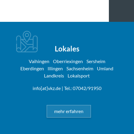
Lokales
Vaihingen
Oberriexingen
Sersheim
Eberdingen
Illingen
Sachsenheim
Umland
Landkreis
Lokalsport
info[at]vkz.de
| Tel.: 07042/91950
mehr erfahren