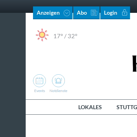
Anzeigen
Abo
Login
17°
/
32°
Events
Notdienste
LOKALES
STUTTG