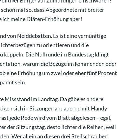
 Politiker Bürger auf Zumutungen einschwören?
n schon mal so, dass Abgeordnete mit breiter
e ich meine Diäten-Erhöhung aber!
and von Neiddebatten. Es ist eine vernünftige
Richterbezügen zu orientieren und die
u koppeln. Die Nullrunde im Bundestag klingt
umentation, warum die Bezüge im kommenden oder
 ob eine Erhöhung um zwei oder eher fünf Prozent
spannt sein.
ßte Missstand im Landtag. Da gäbe es andere
tigen sich in Sitzungen andauernd mit Handy
 Fast jede Rede wird vom Blatt abgelesen – egal,
er der Sitzungstag, desto lichter die Reihen, weil
n. Wer allein an diesen drei Stellschrauben