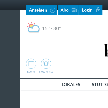
Anzeigen
Abo
Login
15°
/
30°
Events
Notdienste
LOKALES
STUTTG