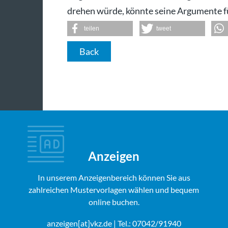
drehen würde, könnte seine Argumente f
teilen
tweet
Back
Anzeigen
In unserem Anzeigenbereich können Sie aus
zahlreichen Mustervorlagen wählen und bequem
online buchen.
anzeigen[at]vkz.de
| Tel.: 07042/91940