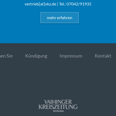
vertrieb[at]vkz.de
| Tel.: 07042/91935
mehr erfahren
en Sie
Kündigung
Impressum
Kontakt