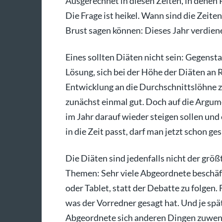
Ausgerechnet in diesen Zeiten, in denen
Die Frage ist heikel. Wann sind die Zeite
Brust sagen können: Dieses Jahr verdien
Eines sollten Diäten nicht sein: Gegenst
Lösung, sich bei der Höhe der Diäten an 
Entwicklung an die Durchschnittslöhne z
zunächst einmal gut. Doch auf die Arg
im Jahr darauf wieder steigen sollen und
in die Zeit passt, darf man jetzt schon ge
Die Diäten sind jedenfalls nicht der grö
Themen: Sehr viele Abgeordnete beschäf
oder Tablet, statt der Debatte zu folgen.
was der Vorredner gesagt hat. Und je spät
Abgeordnete sich anderen Dingen zuwende